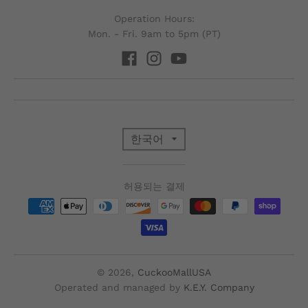
Operation Hours:
Mon. - Fri. 9am to 5pm (PT)
T
한국어
R
허용되는 결제
A
N
S
© 2026,
CuckooMallUSA
Operated and managed by
K.E.Y. Company