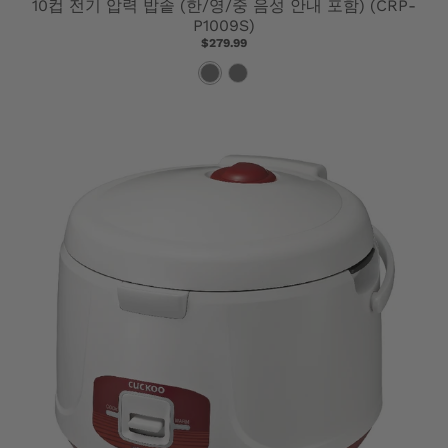
10컵 전기 압력 밥솥 (한/영/중 음성 안내 포함) (CRP-
P1009S)
$279.99
검
흰
은
색
색