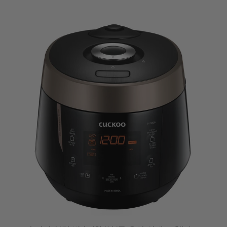
L
A
B
E
L