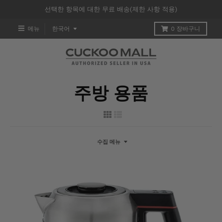
선택한 항목에 대한 무료 배송(제한 사항 적용)
T
메뉴
한국어
0
장바구니
R
A
N
주방 용품
S
L
A
수집 메뉴
T
I
O
N