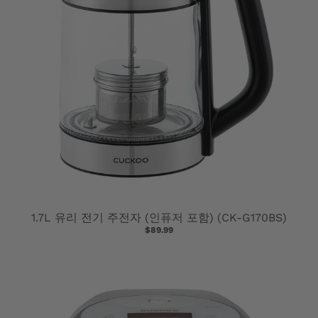
M
I
S
S
I
N
G
:
K
1.7L 유리 전기 주전자 (인퓨저 포함) (CK-G170BS)
$89.99
O
.
G
E