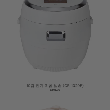
N
E
R
A
L
.
L
A
N
10컵 전기 미콤 밥솥 (CR-1020F)
G
$119.99
U
A