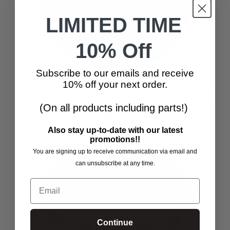
LIMITED TIME
10% Off
Subscribe to our emails and receive
10% off your next order.
10컵 전기 트윈 압력 밥솥 (영/한/중 음성 안내 포함)
(CRP-ST1009F)
(On all products including parts!)
$379.99
Also stay up-to-date with our latest
promotions!!
You are signing up to receive communication via email and
can unsubscribe at any time.
Email
Continue