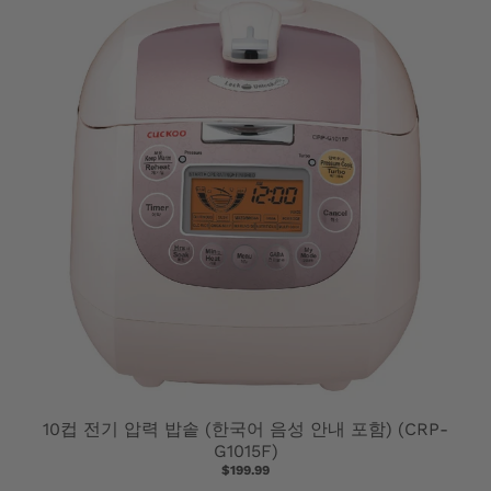
G
E
.
D
R
O
P
D
O
W
N
10컵 전기 압력 밥솥 (한국어 음성 안내 포함) (CRP-
_
G1015F)
$199.99