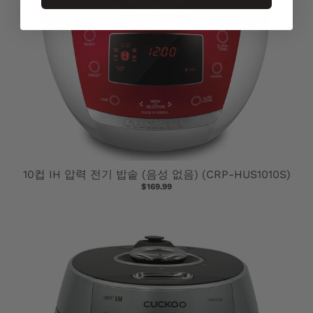
10컵 IH 압력 전기 밥솥 (음성 없음) (CRP-HUS1010S)
$169.99