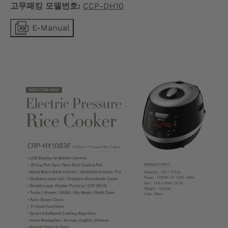
G
고무패킹 모델번호:
CCP-DH10
E
E-Manual
.
D
R
O
P
D
O
W
N
_