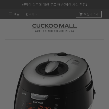
선택한 항목에 대한 무료 배송(제한 사항 적용)
T
메뉴
한국어
0
장바구니
R
A
N
S
L
A
T
I
O
N