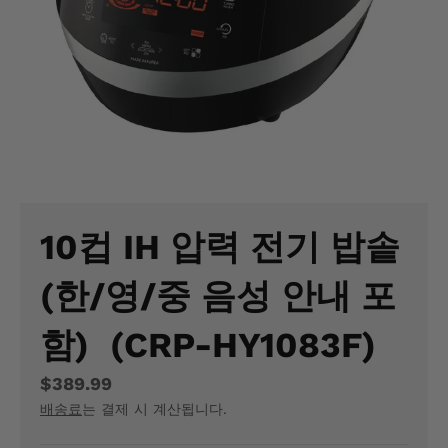
M
I
S
S
I
N
G
10컵 IH 압력 전기 밥솥
:
(한/영/중 음성 안내 포
K
O
함) (CRP-HY1083F)
.
$389.99
G
배송료
는 결제 시 계산됩니다.
E