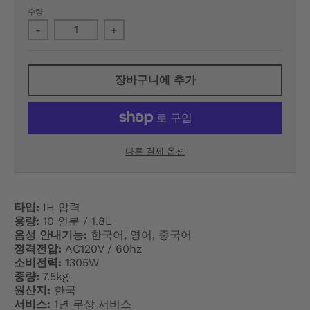
수량
N
-
+
E
R
장바구니에 추가
A
L
.
다른 결제 옵션
L
A
타입:
IH 압력
N
용량:
10 인분 / 1.8L
음성 안내기능:
한국어, 영어, 중국어
G
정격전압:
AC120V / 60hz
소비전력:
1305W
U
중량:
7.5kg
원산지:
한국
A
서비스:
1년 무상 서비스