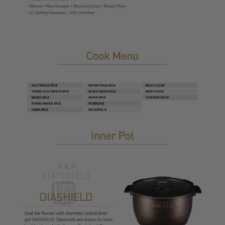
L
A
B
E
L