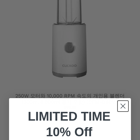
M
I
S
S
I
N
G
:
K
250W 모터와 10,000 RPM 속도의 개인용 블렌더
(300ml & 500ml 용기 포함) (CFM-D60W)
O
$79.99
LIMITED TIME
.
G
10% Off
E