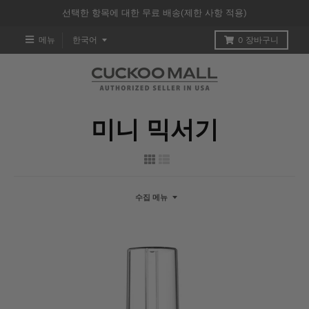
선택한 항목에 대한 무료 배송(제한 사항 적용)
T
메뉴
한국어
0
장바구니
R
A
N
미니 믹서기
S
L
A
수집 메뉴
T
I
O
N