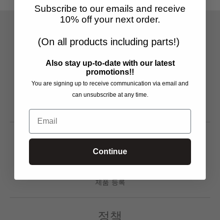
Subscribe to our emails and receive
N
10% off your next order.
E
(On all products including parts!)
R
회사소개
Also stay up-to-date with our latest
A
promotions!!
회사소개
L
You are signing up to receive communication via email and
주방 용품
can unsubscribe at any time.
가정 용품
.
부속품
Email
L
A
고객 지원 센터
Continue
N
문의하기
G
A/S 센터
제품 등록
U
A
정책