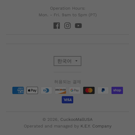
Operation Hours:
Mon. - Fri. 9am to 5pm (PT)
T
한국어
R
허용되는 결제
A
N
S
© 2026,
CuckooMallUSA
Operated and managed by
K.E.Y. Company