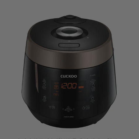
L
A
B
E
L