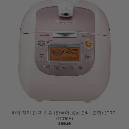
G
E
.
D
R
O
P
D
O
W
N
10컵 전기 압력 밥솥 (한국어 음성 안내 포함) (CRP-
_
G1015F)
$199.99