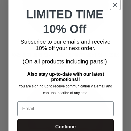
LIMITED TIME
10% Off
Subscribe to our emails and receive
10% off your next order.
10컵 전기 트윈 압력 밥솥 (영/한/중 음성 안내 포함)
(CRP-ST1009F)
(On all products including parts!)
$379.99
Also stay up-to-date with our latest
promotions!!
You are signing up to receive communication via email and
can unsubscribe at any time.
Email
Continue