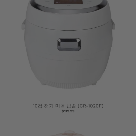
N
E
R
A
L
.
L
A
N
10컵 전기 미콤 밥솥 (CR-1020F)
G
$119.99
U
A