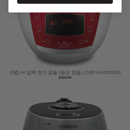
10컵 IH 압력 전기 밥솥 (음성 없음) (CRP-HUS1010S)
$169.99