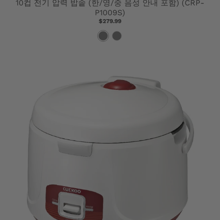
10컵 전기 압력 밥솥 (한/영/중 음성 안내 포함) (CRP-
P1009S)
$279.99
검
흰
은
색
색