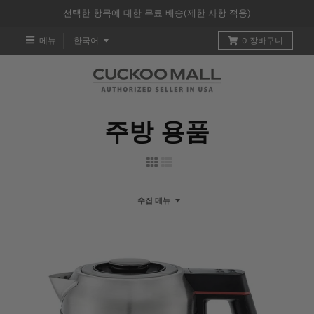
선택한 항목에 대한 무료 배송(제한 사항 적용)
T
메뉴
한국어
0
장바구니
R
A
N
주방 용품
S
L
A
수집 메뉴
T
I
O
N