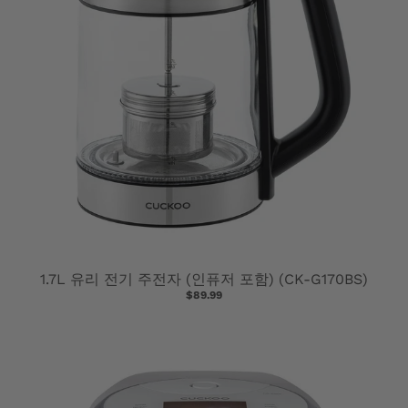
M
I
S
S
I
N
G
:
K
1.7L 유리 전기 주전자 (인퓨저 포함) (CK-G170BS)
$89.99
O
.
G
E