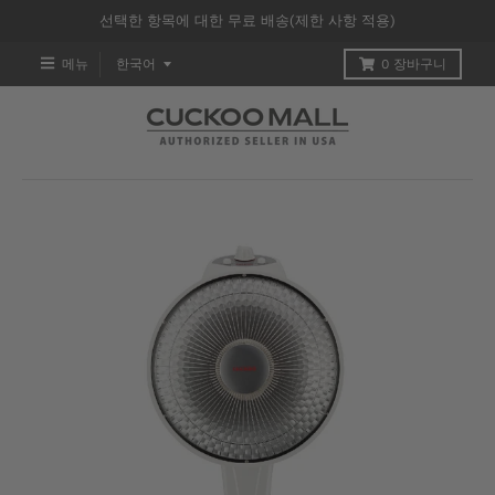
선택한 항목에 대한 무료 배송(제한 사항 적용)
T
메뉴
한국어
0
장바구니
R
A
N
S
L
A
T
I
O
N