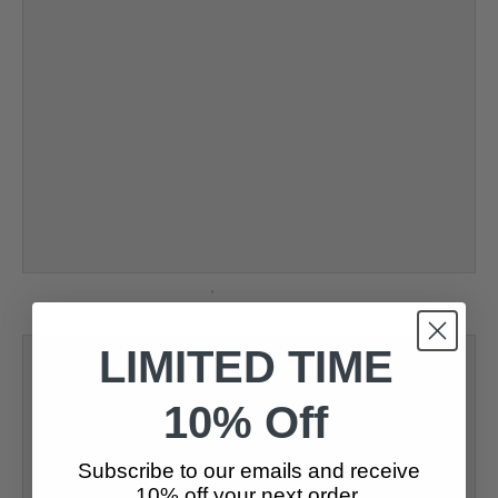
L
A
B
E
L
LIMITED TIME
10% Off
Subscribe to our emails and receive
10% off your next order.