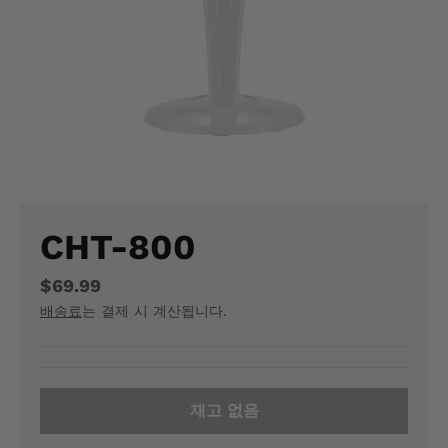
M
I
S
S
I
N
G
CHT-800
:
$69.99
K
배송료
는 결제 시 계산됩니다.
O
.
G
재고 없음
E