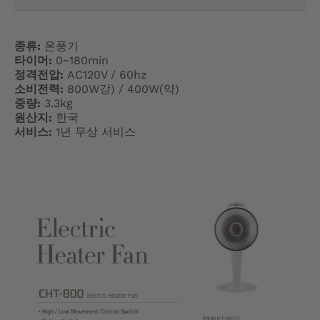
N
E
종류:
온풍기
타이머:
0~180min
R
정격전압:
AC120V / 60hz
소비전력:
800W강) / 400W(약)
A
중량:
3.3kg
원산지:
한국
L
서비스:
1년 무상 서비스
.
L
A
N
G
U
A