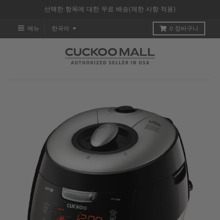
선택한 항목에 대한 무료 배송(제한 사항 적용)
T
메뉴
한국어
0
장바구니
R
A
N
S
L
A
T
I
O
N