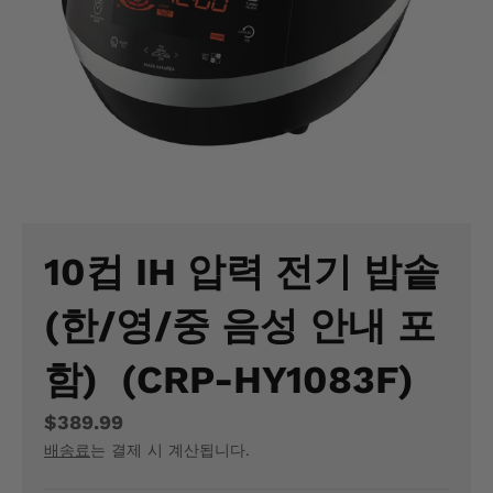
M
I
S
S
I
N
G
10컵 IH 압력 전기 밥솥
:
(한/영/중 음성 안내 포
K
O
함) (CRP-HY1083F)
.
$389.99
G
배송료
는 결제 시 계산됩니다.
E