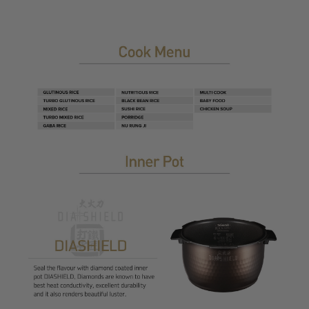
L
A
B
E
L