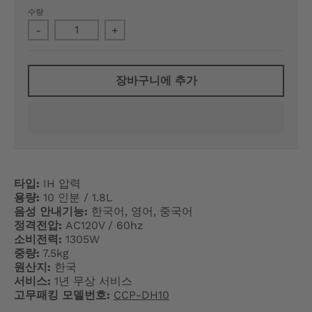
수량
N
-
+
E
R
장바구니에 추가
A
L
.
L
타입:
IH 압력
A
용량:
10 인분 / 1.8L
음성 안내기능:
한국어, 영어, 중국어
N
정격전압:
AC120V / 60hz
소비전력:
1305W
G
중량:
7.5kg
원산지:
한국
U
서비스:
1년 무상 서비스
A
고무패킹 모델번호:
CCP-DH10