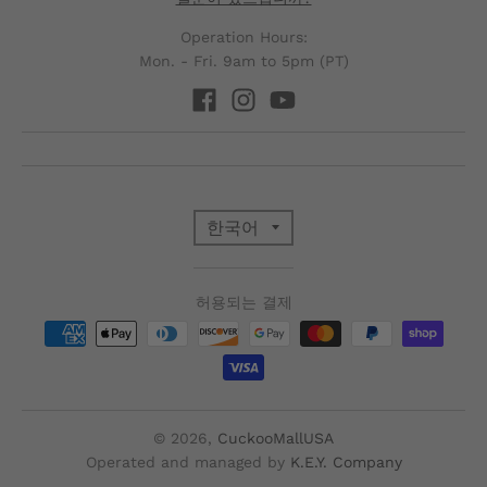
Operation Hours:
Mon. - Fri. 9am to 5pm (PT)
T
한국어
R
허용되는 결제
A
N
S
© 2026,
CuckooMallUSA
Operated and managed by
K.E.Y. Company